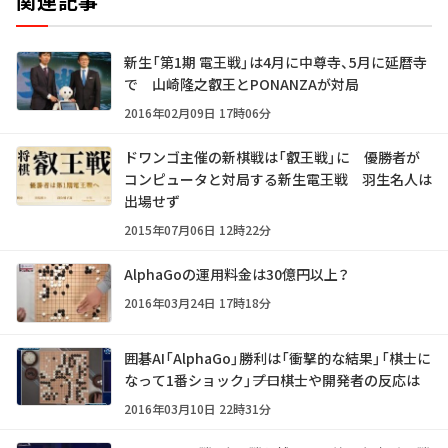
関連記事
新生「第1期 電王戦」は4月に中尊寺、5月に延暦寺
で 山崎隆之叡王とPONANZAが対局
2016年02月09日 17時06分
ドワンゴ主催の新棋戦は「叡王戦」に 優勝者が
コンピュータと対局する新生電王戦 羽生名人は
出場せず
2015年07月06日 12時22分
AlphaGoの運用料金は30億円以上？
2016年03月24日 17時18分
囲碁AI「AlphaGo」勝利は「衝撃的な結果」「棋士に
なって1番ショック」――プロ棋士や開発者の反応は
2016年03月10日 22時31分