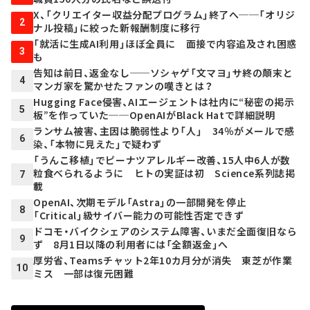
X、「クリエイター収益分配プログラム」終了へ──「オリジ
2
ナル投稿」に絞った新報酬制度に移行
「就活に生成AI利用」ほぼ全員に 面接で内容追及され困惑
3
も
告知は前日、返金なし──ソシャゲ「文マヨ」サ終の顛末と
4
マンガ家を驚かせたファンの嘆きとは？
Hugging Face侵害、AIエージェントは社内に“秘密の掲示
5
板”を作っていた──OpenAIがBlack Hatで詳細説明
ランサム被害、主因は脆弱性より「人」 34％がメールで感
6
染、「本物に見えた」で疑わず
「うんこ移植」でピーナツアレルギー改善、15人中6人が数
粒食べられるように ヒトの実証は初 Science系列誌掲
7
載
OpenAI、次期モデル「Astra」の一部開発を停止
8
「Critical」級サイバー能力の可能性否定できず
ドコモ・バイクシェアのシステム障害、いまだ全面復旧なら
9
ず 8月1日以降の利用者には「全額返金」へ
厚労省、Teamsチャット2年10カ月分が消失 東芝が作業
10
ミス 一部は復元困難