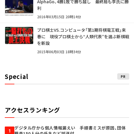
AlphaGo、4勝1敗で勝ち越し 最終局も李氏に勝
利
2016年03月15日 20時14分
プロ棋士VS.コンピュータ「第1期将棋電王戦」来
春に 現役プロ棋士から“人類代表”を選ぶ新棋戦
を新設
2015年06月03日 18時34分
Special
PR
アクセスランキング
デジタル庁から個人情報漏えい 手順書ミスが原因、団体
1
職員150人分の氏名など誤送付