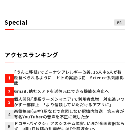
Special
PR
アクセスランキング
「うんこ移植」でピーナツアレルギー改善、15人中6人が数
粒食べられるように ヒトの実証は初 Science系列誌掲
1
載
Gmail、他社メアドを送信元にできる機能を廃止へ
2
個人開発「家系ラーメンマニア」で利用者急増 対応追いつ
3
かず一部停止 「より信頼していただけるアプリに」
西鉄福岡（天神）駅などで意図しない駅構内放送 第三者が
4
有名YouTuberの音声を不正に流したか
ドコモ・バイクシェアのシステム障害、いまだ全面復旧なら
5
ず 8月1日以降の利用者には「全額返金」へ