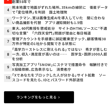
創業58年で
熊本地震で地面がずれた場所、35kmの線状に 衛星データ
4
で「変位境界」を判読 国土地理院
ワークマン、実は画像生成AIを導入していた 間に合わな
5
い商品撮影を代替 アプリ通知開封も1.5倍
東大、60代教授を懲戒処分 サイトのHTMLソースに“不適
6
切な言葉” 「六四天安門」問題が理由と毎日報道
管理アカウントを手順書に誤記載――東芝テック、顧客情報38
7
万件が特定の1社から閲覧できる状態に
「高学力＝ストレスに耐えられる」ではない 秀才が苦しむ
一方、収入・満足度が高いのは…… 医学生・医師1000人超
8
を分析
写真加工アプリ「SNOW」にステマで措置命令 報酬付きで
9
X投稿依頼、広告表示なし 消費者庁
「Xであなたをブロックした人が分かる」サイト拡散 ソー
10
スコードを見たら、IDとパスワード外部送信
ランキングをもっと見る