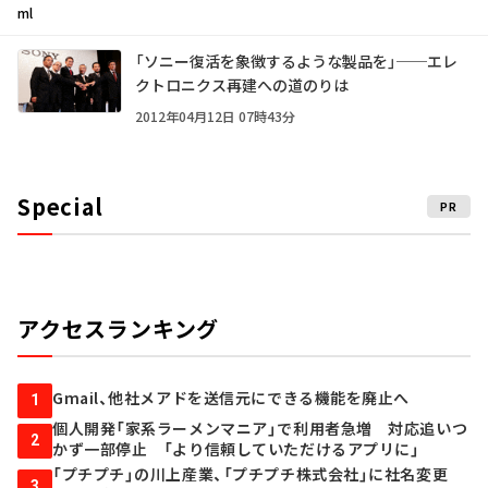
ml
「ソニー復活を象徴するような製品を」──エレ
クトロニクス再建への道のりは
2012年04月12日 07時43分
Special
PR
アクセスランキング
Gmail、他社メアドを送信元にできる機能を廃止へ
1
個人開発「家系ラーメンマニア」で利用者急増 対応追いつ
2
かず一部停止 「より信頼していただけるアプリに」
「プチプチ」の川上産業、「プチプチ株式会社」に社名変更
3