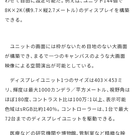
わせて自由に設定可能だ。例えば、ユニット144個で
8K×2K（横9.7×縦2.7メートル）のディスプレイを構築
できる。
ユニットの画面には枠がないため目地のない大画面
が構築でき、まるで一つのキャンバスのような大画面
映像による空間演出が可能としている。
ディスプレイユニット1つのサイズは403×453ミ
リ、輝度は最大1000カンデラ／平方メートル、視野角は
ほぼ180度、コントラスト比は100万：1以上、表示可能
色域はsRGB比約140％。コントローラーは、1台で最大
72台までのディスプレイユニットを駆動できる。
医療などの研究機関や博物館、管制室など精緻な映