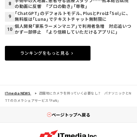
手術中の大地震、患者守る医療スタッフ……熊本総合病院
8
の動画に反響 「プロの動き」「尊敬」
「ChatGPT」のデフォルトモデル、PlusとProは「Sol」に、
9
無料版は「Luna」でテキストチャット無制限に
個人開発「家系ラーメンマニア」で利用者急増 対応追いつ
10
かず一部停止 「より信頼していただけるアプリに」
ランキングをもっと見る
ITmedia NEWS
遊園地にカメラを持っていく必要なし？ パナソニックとN
TTのカメラシェアサービス「PaN」
ページトップへ戻る