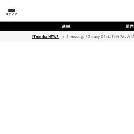
メディア
速報
業界
ITmedia NEWS
Samsung、「Galaxy S8」に独自（Vi