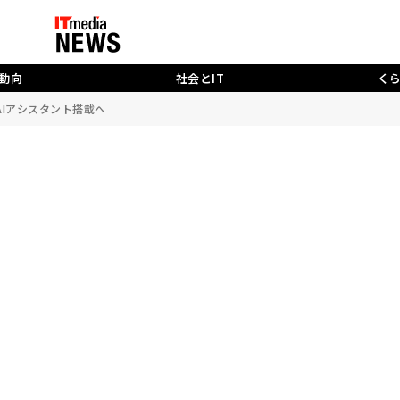
動向
社会とIT
く
vの）AIアシスタント搭載へ