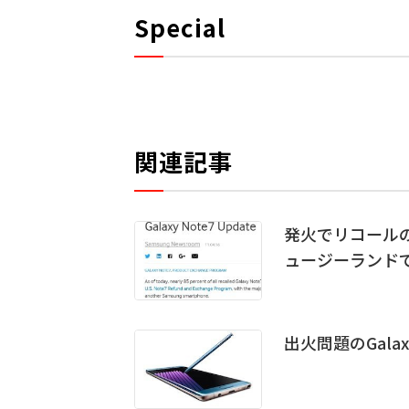
Special
関連記事
発火でリコールの「
ュージーランド
出火問題のGala