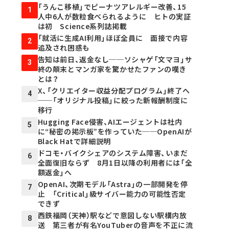
「うんこ移植」でピーナツアレルギー改善、15
1
人中6人が数粒食べられるように ヒトの実証
は初 Science系列誌掲載
「就活に生成AI利用」ほぼ全員に 面接で内容
2
追及され困惑も
告知は前日、返金なし──ソシャゲ「文マヨ」サ
3
終の顛末とマンガ家を驚かせたファンの嘆き
とは？
X、「クリエイター収益分配プログラム」終了へ
4
──「オリジナル投稿」に絞った新報酬制度に
移行
Hugging Face侵害、AIエージェントは社内
5
に“秘密の掲示板”を作っていた──OpenAIが
Black Hatで詳細説明
ドコモ・バイクシェアのシステム障害、いまだ
6
全面復旧ならず 8月1日以降の利用者には「全
額返金」へ
OpenAI、次期モデル「Astra」の一部開発を停
7
止 「Critical」級サイバー能力の可能性否定
できず
西鉄福岡（天神）駅などで意図しない駅構内放
8
送 第三者が有名YouTuberの音声を不正に流