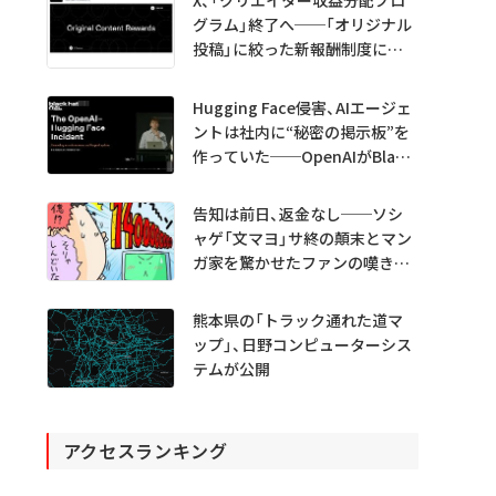
X、「クリエイター収益分配プロ
グラム」終了へ──「オリジナル
投稿」に絞った新報酬制度に移
行
Hugging Face侵害、AIエージェ
ントは社内に“秘密の掲示板”を
作っていた──OpenAIがBlack
Hatで詳細説明
告知は前日、返金なし──ソシ
ャゲ「文マヨ」サ終の顛末とマン
ガ家を驚かせたファンの嘆きと
は？
熊本県の「トラック通れた道マ
ップ」、日野コンピューターシス
テムが公開
アクセスランキング