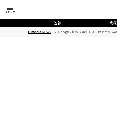
メディア
速報
業界
ITmedia NEWS
Google、紙焼き写真をスマホで取り込め