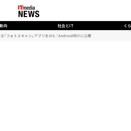
動向
社会とIT
く
る「フォトスキャン」アプリをiOS／Android向けに公開