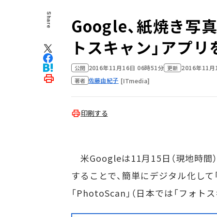
Share
Google、紙焼き
トスキャン」アプリをi
2016年11月16日 06時51分
2016年11月
公開
更新
佐藤由紀子
[ITmedia]
著者
印刷する
米Googleは11月15日（現地
することで、簡単にデジタル化して「
「PhotoScan」（日本では「フォト