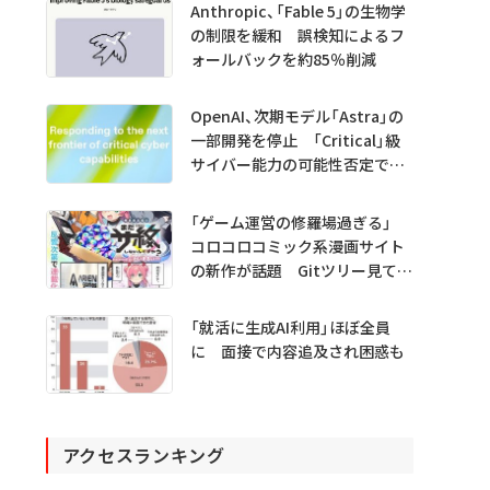
Anthropic、「Fable 5」の生物学
の制限を緩和 誤検知によるフ
ォールバックを約85％削減
OpenAI、次期モデル「Astra」の
一部開発を停止 「Critical」級
サイバー能力の可能性否定でき
ず
「ゲーム運営の修羅場過ぎる」
コロコロコミック系漫画サイト
の新作が話題 Gitツリー見てガ
チャ不具合の犯人探し
「就活に生成AI利用」ほぼ全員
に 面接で内容追及され困惑も
アクセスランキング