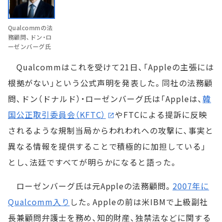
Qualcommの法
務顧問、ドン・ロ
ーゼンバーグ氏
Qualcommはこれを受けて21日、「Appleの主張には
根拠がない」という公式声明を発表した。同社の法務顧
問、ドン（ドナルド）・ローゼンバーグ氏は「Appleは、
韓
国公正取引委員会（KFTC）
やFTCによる提訴に反映
されるような規制当局からわれわれへの攻撃に、事実と
異なる情報を提供することで積極的に加担している」
とし、法廷ですべてが明らかになると語った。
ローゼンバーグ氏は元Appleの法務顧問。
2007年に
Qualcomm入り
した。Appleの前は米IBMで上級副社
長兼顧問弁護士を務め、知的財産、独禁法などに関する