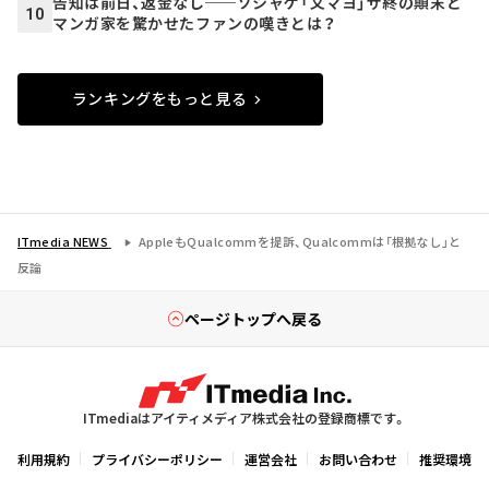
告知は前日、返金なし──ソシャゲ「文マヨ」サ終の顛末と
10
マンガ家を驚かせたファンの嘆きとは？
ランキングをもっと見る
ITmedia NEWS
AppleもQualcommを提訴、Qualcommは「根拠なし」と
反論
ページトップへ戻る
ITmediaはアイティメディア株式会社の登録商標です。
利用規約
プライバシーポリシー
運営会社
お問い合わせ
推奨環境