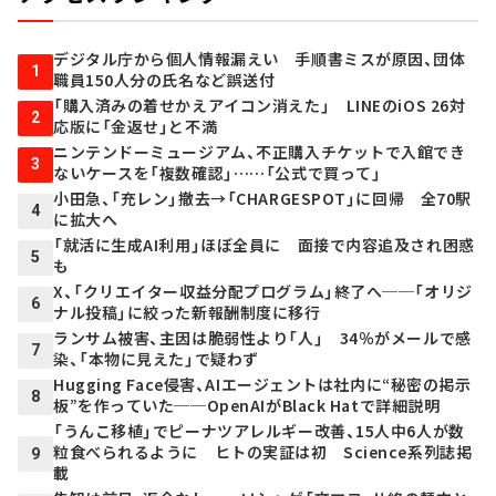
デジタル庁から個人情報漏えい 手順書ミスが原因、団体
1
職員150人分の氏名など誤送付
「購入済みの着せかえアイコン消えた」 LINEのiOS 26対
2
応版に「金返せ」と不満
ニンテンドーミュージアム、不正購入チケットで入館でき
3
ないケースを「複数確認」……「公式で買って」
小田急、「充レン」撤去→「CHARGESPOT」に回帰 全70駅
4
に拡大へ
「就活に生成AI利用」ほぼ全員に 面接で内容追及され困惑
5
も
X、「クリエイター収益分配プログラム」終了へ──「オリジ
6
ナル投稿」に絞った新報酬制度に移行
ランサム被害、主因は脆弱性より「人」 34％がメールで感
7
染、「本物に見えた」で疑わず
Hugging Face侵害、AIエージェントは社内に“秘密の掲示
8
板”を作っていた──OpenAIがBlack Hatで詳細説明
「うんこ移植」でピーナツアレルギー改善、15人中6人が数
粒食べられるように ヒトの実証は初 Science系列誌掲
9
載