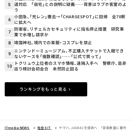
道対応 「自宅」との説明に疑義……背景はラブホ客室のよ
5
う
小田急、「充レン」撤去→「CHARGESPOT」に回帰 全70駅
6
に拡大へ
防衛省、リチェルカセキュリティに指名停止措置 研究事
7
業で水増し請求か
靖国神社、境内での軍服・コスプレを禁止
8
ニンテンドーミュージアム、不正購入チケットで入館でき
9
ないケースを「複数確認」……「公式で買って」
トクリュウ上位者のスマホ情報、遠隔入手へ 警察庁、是非
10
巡り検討会初会合 未然防止図る
ランキングをもっと見る
ITmedia NEWS
社会とIT
ヤマハ、JASRACを提訴へ 「音楽教室に著作