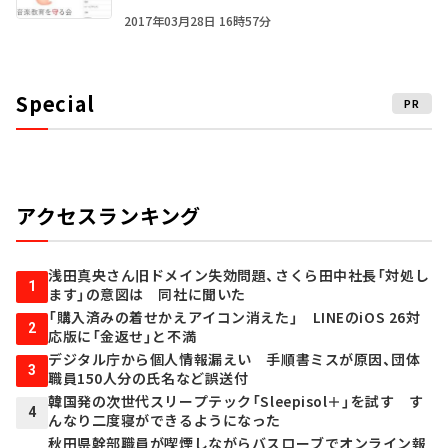
2017年03月28日 16時57分
Special
PR
アクセスランキング
浅田真央さん旧ドメイン失効問題、さくら田中社長「対処し
1
ます」の意図は 同社に聞いた
「購入済みの着せかえアイコン消えた」 LINEのiOS 26対
2
応版に「金返せ」と不満
デジタル庁から個人情報漏えい 手順書ミスが原因、団体
3
職員150人分の氏名など誤送付
韓国発の次世代スリープテック「Sleepisol＋」を試す す
4
んなり二度寝ができるようになった
秋田県幹部職員が喫煙しながらバスローブでオンライン報