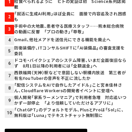
粒食べられるように ヒトの実証は初 Science系列誌掲
1
載
「就活に生成AI利用」ほぼ全員に 面接で内容追及され困惑
2
も
手術中の大地震、患者守る医療スタッフ……熊本総合病院
3
の動画に反響 「プロの動き」「尊敬」
Gmail、他社メアドを送信元にできる機能を廃止へ
4
防衛装備庁、ITコンサルSHIFTに「AI装備品」の審査支援を
5
委託
ドコモ・バイクシェアのシステム障害、いまだ全面復旧なら
6
ず 8月1日以降の利用者には「全額返金」へ
西鉄福岡（天神）駅などで意図しない駅構内放送 第三者が
7
有名YouTuberの音声を不正に流したか
「配信システムをAIで自作したアイドル」こと宮本佳林さ
8
ん、Cloudflare Workersの開発者イベントに登壇へ
個人開発「家系ラーメンマニア」で利用者急増 対応追いつ
9
かず一部停止 「より信頼していただけるアプリに」
「ChatGPT」のデフォルトモデル、PlusとProは「Sol」に、
10
無料版は「Luna」でテキストチャット無制限に