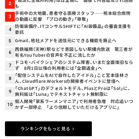
2
も
手術中の大地震、患者守る医療スタッフ……熊本総合病院
3
の動画に反響 「プロの動き」「尊敬」
防衛装備庁、ITコンサルSHIFTに「AI装備品」の審査支援を
4
委託
Gmail、他社メアドを送信元にできる機能を廃止へ
5
西鉄福岡（天神）駅などで意図しない駅構内放送 第三者が
6
有名YouTuberの音声を不正に流したか
ドコモ・バイクシェアのシステム障害、いまだ全面復旧なら
7
ず 8月1日以降の利用者には「全額返金」へ
「配信システムをAIで自作したアイドル」こと宮本佳林さ
8
ん、Cloudflare Workersの開発者イベントに登壇へ
「ChatGPT」のデフォルトモデル、PlusとProは「Sol」に、
9
無料版は「Luna」でテキストチャット無制限に
個人開発「家系ラーメンマニア」で利用者急増 対応追いつ
10
かず一部停止 「より信頼していただけるアプリに」
ランキングをもっと見る