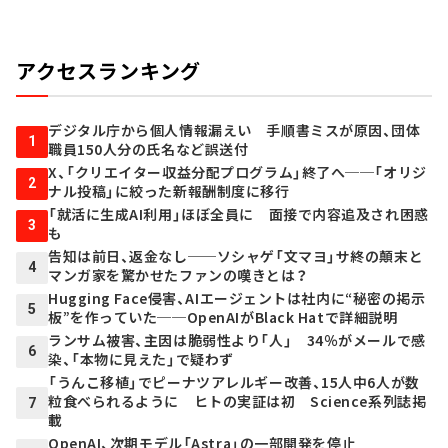
アクセスランキング
デジタル庁から個人情報漏えい 手順書ミスが原因、団体
1
職員150人分の氏名など誤送付
X、「クリエイター収益分配プログラム」終了へ──「オリジ
2
ナル投稿」に絞った新報酬制度に移行
「就活に生成AI利用」ほぼ全員に 面接で内容追及され困惑
3
も
告知は前日、返金なし──ソシャゲ「文マヨ」サ終の顛末と
4
マンガ家を驚かせたファンの嘆きとは？
Hugging Face侵害、AIエージェントは社内に“秘密の掲示
5
板”を作っていた──OpenAIがBlack Hatで詳細説明
ランサム被害、主因は脆弱性より「人」 34％がメールで感
6
染、「本物に見えた」で疑わず
「うんこ移植」でピーナツアレルギー改善、15人中6人が数
粒食べられるように ヒトの実証は初 Science系列誌掲
7
載
OpenAI、次期モデル「Astra」の一部開発を停止