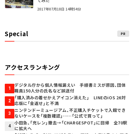
てみた
2017年07月18日 14時54分
Special
PR
アクセスランキング
デジタル庁から個人情報漏えい 手順書ミスが原因、団体
1
職員150人分の氏名など誤送付
「購入済みの着せかえアイコン消えた」 LINEのiOS 26対
2
応版に「金返せ」と不満
ニンテンドーミュージアム、不正購入チケットで入館でき
3
ないケースを「複数確認」……「公式で買って」
小田急、「充レン」撤去→「CHARGESPOT」に回帰 全70駅
4
に拡大へ