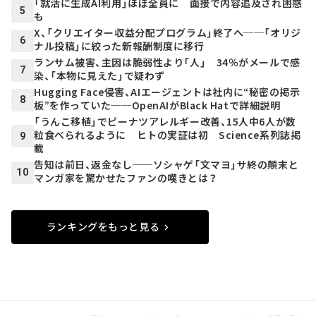
「就活に生成AI利用」ほぼ全員に 面接で内容追及され困惑
5
も
X、「クリエイター収益分配プログラム」終了へ──「オリジ
6
ナル投稿」に絞った新報酬制度に移行
ランサム被害、主因は脆弱性より「人」 34％がメールで感
7
染、「本物に見えた」で疑わず
Hugging Face侵害、AIエージェントは社内に“秘密の掲示
8
板”を作っていた──OpenAIがBlack Hatで詳細説明
「うんこ移植」でピーナツアレルギー改善、15人中6人が数
粒食べられるように ヒトの実証は初 Science系列誌掲
9
載
告知は前日、返金なし──ソシャゲ「文マヨ」サ終の顛末と
10
マンガ家を驚かせたファンの嘆きとは？
ランキングをもっと見る