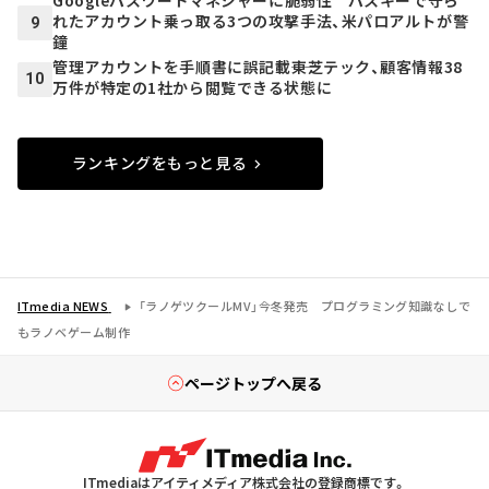
れたアカウント乗っ取る3つの攻撃手法、米パロアルトが警
9
鐘
管理アカウントを手順書に誤記載――東芝テック、顧客情報38
10
万件が特定の1社から閲覧できる状態に
ランキングをもっと見る
ITmedia NEWS
「ラノゲツクールMV」今冬発売 プログラミング知識なしで
もラノベゲーム制作
ページトップへ戻る
ITmediaはアイティメディア株式会社の登録商標です。