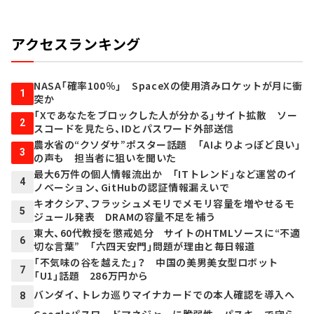
アクセスランキング
NASA「確率100％」 SpaceXの使用済みロケットが月に衝
1
突か
「Xであなたをブロックした人が分かる」サイト拡散 ソー
2
スコードを見たら、IDとパスワード外部送信
農水省の“クソダサ”ポスター話題 「AIよりよっぽど良い」
3
の声も 担当者に狙いを聞いた
最大6万件の個人情報流出か 「ITトレンド」など運営のイ
4
ノベーション、GitHubの認証情報漏えいで
キオクシア、フラッシュメモリでメモリ容量を増やせるモ
5
ジュール発表 DRAMの容量不足を補う
東大、60代教授を懲戒処分 サイトのHTMLソースに“不適
6
切な言葉” 「六四天安門」問題が理由と毎日報道
「不気味の谷を越えた」？ 中国の美男美女型ロボット
7
「U1」話題 286万円から
バンダイ、トレカ巡りマイナカードでの本人確認を導入へ
8
Googleパスワードマネジャーに脆弱性 パスキーで守ら