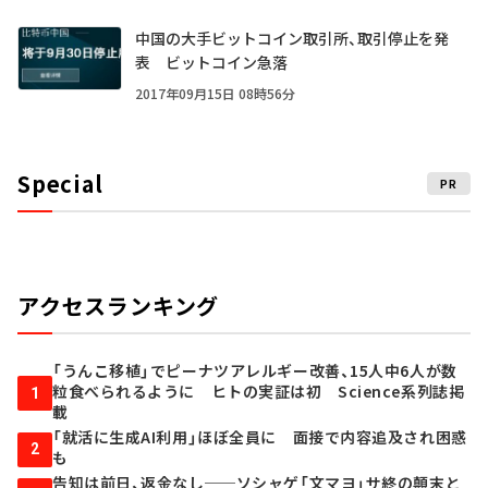
中国の大手ビットコイン取引所、取引停止を発
表 ビットコイン急落
2017年09月15日 08時56分
Special
PR
アクセスランキング
「うんこ移植」でピーナツアレルギー改善、15人中6人が数
粒食べられるように ヒトの実証は初 Science系列誌掲
1
載
「就活に生成AI利用」ほぼ全員に 面接で内容追及され困惑
2
も
告知は前日、返金なし──ソシャゲ「文マヨ」サ終の顛末と