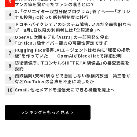
3
マンガ家を驚かせたファンの嘆きとは？
X、「クリエイター収益分配プログラム」終了へ──「オリジ
4
ナル投稿」に絞った新報酬制度に移行
ドコモ・バイクシェアのシステム障害、いまだ全面復旧なら
5
ず 8月1日以降の利用者には「全額返金」へ
OpenAI、次期モデル「Astra」の一部開発を停止
6
「Critical」級サイバー能力の可能性否定できず
Hugging Face侵害、AIエージェントは社内に“秘密の掲示
7
板”を作っていた──OpenAIがBlack Hatで詳細説明
防衛装備庁、ITコンサルSHIFTに「AI装備品」の審査支援を
8
委託
西鉄福岡（天神）駅などで意図しない駅構内放送 第三者が
9
有名YouTuberの音声を不正に流したか
Gmail、他社メアドを送信元にできる機能を廃止へ
10
ランキングをもっと見る