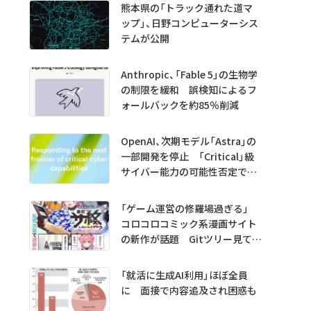
熊本県の「トラック通れた道マ
ップ」、日野コンピューターシス
テムが公開
Anthropic、「Fable 5」の生物学
の制限を緩和 誤検知によるフ
ォールバックを約85％削減
OpenAI、次期モデル「Astra」の
一部開発を停止 「Critical」級
サイバー能力の可能性否定でき
ず
「ゲーム運営の修羅場過ぎる」
コロコロコミック系漫画サイト
の新作が話題 Gitツリー見てガ
チャ不具合の犯人探し
「就活に生成AI利用」ほぼ全員
に 面接で内容追及され困惑も