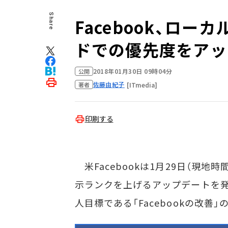
Share
Facebook、ロ
ドでの優先度をアッ
2018年01月30日 09時04分
公開
佐藤由紀子
[ITmedia]
著者
印刷する
米Facebookは1月29日（現地
示ランクを上げるアップデートを発
人目標である「Facebookの改善」