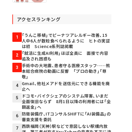
アクセスランキング
「うんこ移植」でピーナツアレルギー改善、15
1
人中6人が数粒食べられるように ヒトの実証
は初 Science系列誌掲載
「就活に生成AI利用」ほぼ全員に 面接で内容
2
追及され困惑も
手術中の大地震、患者守る医療スタッフ……熊
3
本総合病院の動画に反響 「プロの動き」「尊
敬」
Gmail、他社メアドを送信元にできる機能を廃
4
止へ
ドコモ・バイクシェアのシステム障害、いまだ
5
全面復旧ならず 8月1日以降の利用者には「全
額返金」へ
防衛装備庁、ITコンサルSHIFTに「AI装備品」の
6
審査支援を委託
西鉄福岡（天神）駅などで意図しない駅構内放
7
送 第三者が有名YouTuberの音声を不正に流