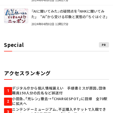
『AIに聞いてみた』の疑問点を「NHKに聞いてみ
た」 “AI”から受ける印象と実態の「ちぐはぐさ」
2024年04月02日 12時27分
Special
PR
アクセスランキング
デジタル庁から個人情報漏えい 手順書ミスが原因、団体
1
職員150人分の氏名など誤送付
小田急、「充レン」撤去→「CHARGESPOT」に回帰 全70駅
2
に拡大へ
ニンテンドーミュージアム、不正購入チケットで入館でき
3