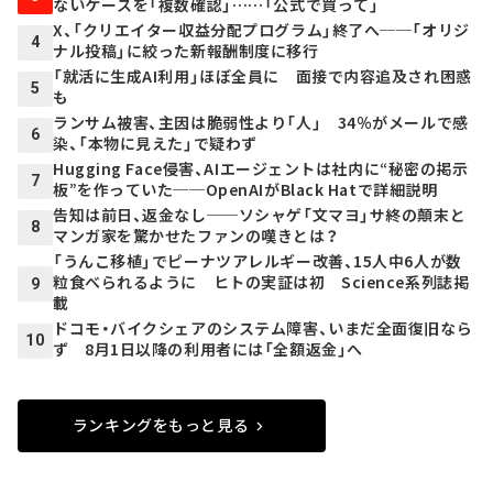
ないケースを「複数確認」……「公式で買って」
X、「クリエイター収益分配プログラム」終了へ──「オリジ
4
ナル投稿」に絞った新報酬制度に移行
「就活に生成AI利用」ほぼ全員に 面接で内容追及され困惑
5
も
ランサム被害、主因は脆弱性より「人」 34％がメールで感
6
染、「本物に見えた」で疑わず
Hugging Face侵害、AIエージェントは社内に“秘密の掲示
7
板”を作っていた──OpenAIがBlack Hatで詳細説明
告知は前日、返金なし──ソシャゲ「文マヨ」サ終の顛末と
8
マンガ家を驚かせたファンの嘆きとは？
「うんこ移植」でピーナツアレルギー改善、15人中6人が数
粒食べられるように ヒトの実証は初 Science系列誌掲
9
載
ドコモ・バイクシェアのシステム障害、いまだ全面復旧なら
10
ず 8月1日以降の利用者には「全額返金」へ
ランキングをもっと見る