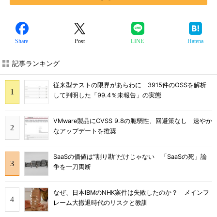
Share
Post
LINE
Hatena
記事ランキング
従来型テストの限界があらわに 3915件のOSSを解析
して判明した「99.4％未報告」の実態
VMware製品にCVSS 9.8の脆弱性、回避策なし 速やか
なアップデートを推奨
SaaSの価値は“割り勘”だけじゃない 「SaaSの死」論
争を一刀両断
なぜ、日本IBMのNHK案件は失敗したのか？ メインフ
レーム大撤退時代のリスクと教訓