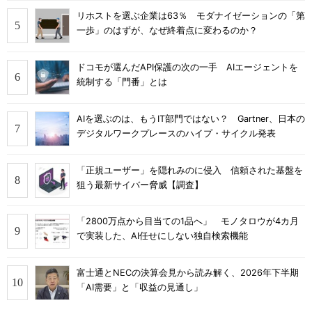
リホストを選ぶ企業は63％ モダナイゼーションの「第
一歩」のはずが、なぜ終着点に変わるのか？
ドコモが選んだAPI保護の次の一手 AIエージェントを
統制する「門番」とは
AIを選ぶのは、もうIT部門ではない？ Gartner、日本の
デジタルワークプレースのハイプ・サイクル発表
「正規ユーザー」を隠れみのに侵入 信頼された基盤を
狙う最新サイバー脅威【調査】
「2800万点から目当ての1品へ」 モノタロウが4カ月
で実装した、AI任せにしない独自検索機能
富士通とNECの決算会見から読み解く、2026年下半期
「AI需要」と「収益の見通し」