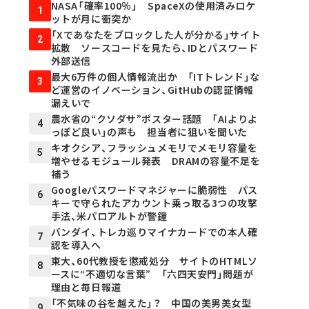
NASA「確率100％」 SpaceXの使用済みロケ
1
ットが月に衝突か
「Xであなたをブロックした人が分かる」サイト
2
拡散 ソースコードを見たら、IDとパスワード
外部送信
最大6万件の個人情報流出か 「ITトレンド」な
3
ど運営のイノベーション、GitHubの認証情報
漏えいで
農水省の“クソダサ”ポスター話題 「AIよりよ
4
っぽど良い」の声も 担当者に狙いを聞いた
キオクシア、フラッシュメモリでメモリ容量を
5
増やせるモジュール発表 DRAMの容量不足を
補う
Googleパスワードマネジャーに脆弱性 パス
6
キーで守られたアカウント乗っ取る3つの攻撃
手法、米パロアルトが警鐘
バンダイ、トレカ巡りマイナカードでの本人確
7
認を導入へ
東大、60代教授を懲戒処分 サイトのHTMLソ
8
ースに“不適切な言葉” 「六四天安門」問題が
理由と毎日報道
「不気味の谷を越えた」？ 中国の美男美女型
9