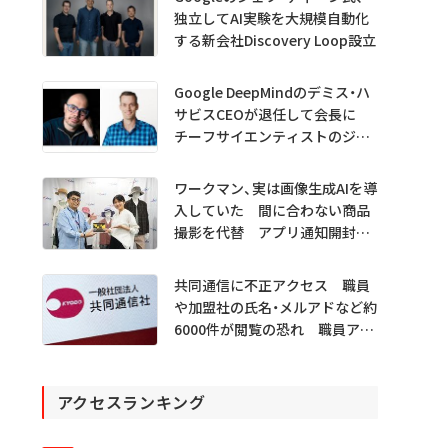
独立してAI実験を大規模自動化
する新会社Discovery Loop設立
Google DeepMindのデミス・ハ
サビスCEOが退任して会長に
チーフサイエンティストのジェ
フ・ディーン氏は独立へ
ワークマン、実は画像生成AIを導
入していた 間に合わない商品
撮影を代替 アプリ通知開封も
1.5倍
共同通信に不正アクセス 職員
や加盟社の氏名・メルアドなど約
6000件が閲覧の恐れ 職員アカ
ウント不正利用か
アクセスランキング