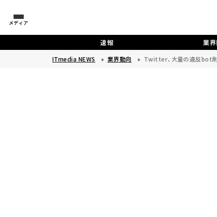
メディア
速報
業界
ITmedia NEWS
業界動向
Twitter、大量の違反bo