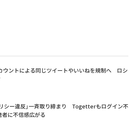
複数アカウントによる同じツイートやいいねを規制へ ロシ
け
PIポリシー違反」一斉取り締まり Togetterもログイン不
発者に不信感広がる