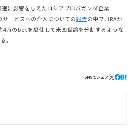
米大統領選に影響を与えたロシアプロパガンダ企業
y（IRA）のサービスへの介入についての
報告
の中で、IRAが
約4万のbotを駆使して米国世論を分断するような
る。
SNSでシェア