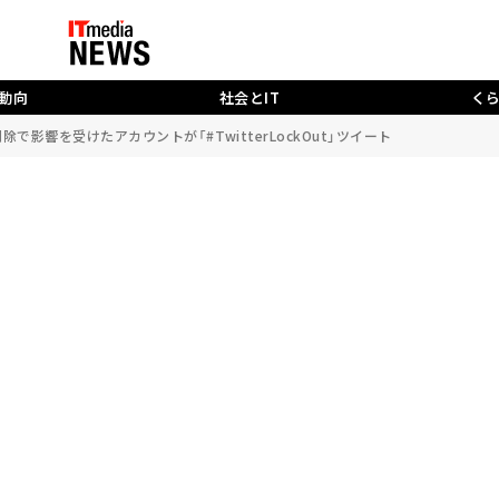
動向
社会とIT
く
t削除で影響を受けたアカウントが「#TwitterLockOut」ツイート