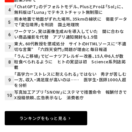
「ChatGPT」のデフォルトモデル、PlusとProは「Sol」に、
4
無料版は「Luna」でテキストチャット無制限に
熊本地震で地面がずれた場所、35kmの線状に 衛星データ
5
で「変位境界」を判読 国土地理院
ワークマン、実は画像生成AIを導入していた 間に合わな
6
い商品撮影を代替 アプリ通知開封も1.5倍
東大、60代教授を懲戒処分 サイトのHTMLソースに“不適
7
切な言葉” 「六四天安門」問題が理由と毎日報道
「うんこ移植」でピーナツアレルギー改善、15人中6人が数
粒食べられるように ヒトの実証は初 Science系列誌掲
8
載
「高学力＝ストレスに耐えられる」ではない 秀才が苦しむ
一方、収入・満足度が高いのは…… 医学生・医師1000人超
9
を分析
写真加工アプリ「SNOW」にステマで措置命令 報酬付きで
10
X投稿依頼、広告表示なし 消費者庁
ランキングをもっと見る