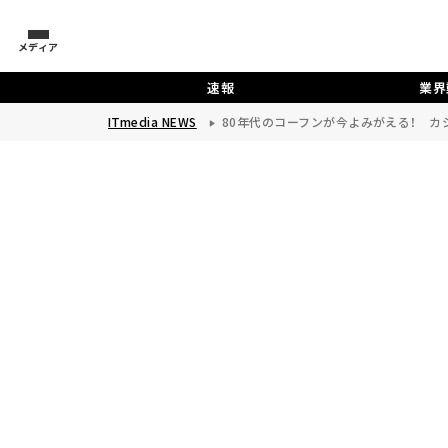
メディア
速報
業界
ITmedia NEWS
80年代のコーフンが今よみがえる！ カ