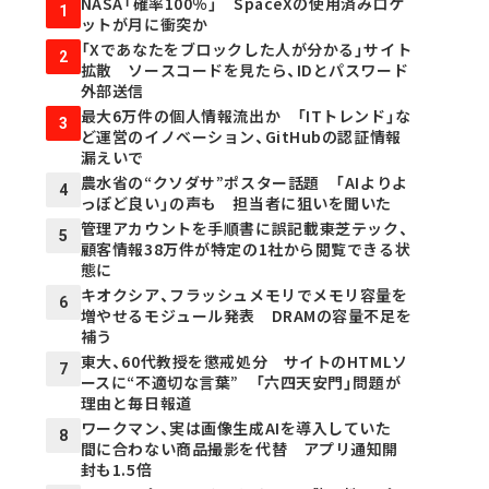
NASA「確率100％」 SpaceXの使用済みロケ
1
ットが月に衝突か
「Xであなたをブロックした人が分かる」サイト
2
拡散 ソースコードを見たら、IDとパスワード
外部送信
最大6万件の個人情報流出か 「ITトレンド」な
3
ど運営のイノベーション、GitHubの認証情報
漏えいで
農水省の“クソダサ”ポスター話題 「AIよりよ
4
っぽど良い」の声も 担当者に狙いを聞いた
管理アカウントを手順書に誤記載――東芝テック、
5
顧客情報38万件が特定の1社から閲覧できる状
態に
キオクシア、フラッシュメモリでメモリ容量を
6
増やせるモジュール発表 DRAMの容量不足を
補う
東大、60代教授を懲戒処分 サイトのHTMLソ
7
ースに“不適切な言葉” 「六四天安門」問題が
理由と毎日報道
ワークマン、実は画像生成AIを導入していた
8
間に合わない商品撮影を代替 アプリ通知開
封も1.5倍