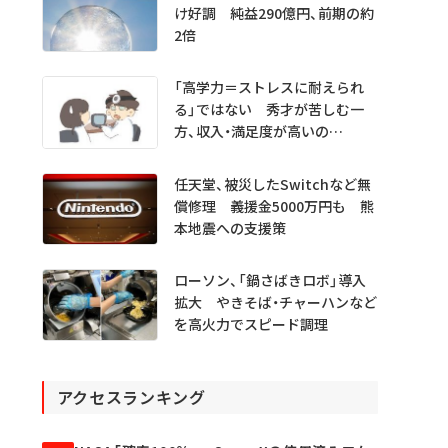
け好調 純益290億円、前期の約
2倍
「高学力＝ストレスに耐えられ
る」ではない 秀才が苦しむ一
方、収入・満足度が高いの
は…… 医学生・医師1000人超
を分析
任天堂、被災したSwitchなど無
償修理 義援金5000万円も 熊
本地震への支援策
ローソン、「鍋さばきロボ」導入
拡大 やきそば・チャーハンなど
を高火力でスピード調理
アクセスランキング