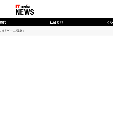
動向
社会とIT
く
シオ「ゲーム電卓」