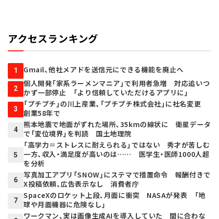
アクセスランキング
Gmail、他社メアドを送信元にできる機能を廃止へ
1
個人開発「家系ラーメンマニア」で利用者急増 対応追いつ
2
かず一部停止 「より信頼していただけるアプリに」
「プチプチ」の川上産業、「プチプチ株式会社」に社名変更
3
創業58年で
熊本地震で地面がずれた場所、35kmの線状に 衛星データ
4
で「変位境界」を判読 国土地理院
「高学力＝ストレスに耐えられる」ではない 秀才が苦しむ
一方、収入・満足度が高いのは…… 医学生・医師1000人超
5
を分析
写真加工アプリ「SNOW」にステマで措置命令 報酬付きで
6
X投稿依頼、広告表示なし 消費者庁
SpaceXのロケット上段、月面に衝突 NASAが発表 「地
7
球や月面機器に危険なし」
ワークマン、実は画像生成AIを導入していた 間に合わな