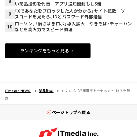
8
い商品撮影を代替 アプリ通知開封も1.5倍
「Xであなたをブロックした人が分かる」サイト拡散 ソー
9
スコードを見たら、IDとパスワード外部送信
ローソン、「鍋さばきロボ」導入拡大 やきそば・チャーハン
10
などを高火力でスピード調理
ランキングをもっと見る
ITmedia NEWS
業界動向
ドワンゴ、「将棋電王トーナメント」終了を発
表
ページトップへ戻る