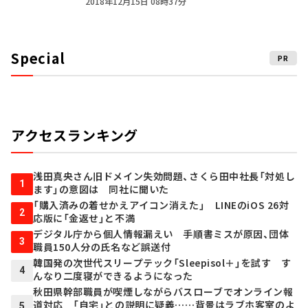
2018年12月15日 08時37分
Special
PR
アクセスランキング
浅田真央さん旧ドメイン失効問題、さくら田中社長「対処し
1
ます」の意図は 同社に聞いた
「購入済みの着せかえアイコン消えた」 LINEのiOS 26対
2
応版に「金返せ」と不満
デジタル庁から個人情報漏えい 手順書ミスが原因、団体
3
職員150人分の氏名など誤送付
韓国発の次世代スリープテック「Sleepisol＋」を試す す
4
んなり二度寝ができるようになった
秋田県幹部職員が喫煙しながらバスローブでオンライン報
道対応 「自宅」との説明に疑義……背景はラブホ客室のよ
5