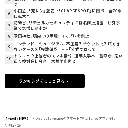
う
小田急、「充レン」撤去→「CHARGESPOT」に回帰 全70駅
6
に拡大へ
防衛省、リチェルカセキュリティに指名停止措置 研究事
7
業で水増し請求か
靖国神社、境内での軍服・コスプレを禁止
8
ニンテンドーミュージアム、不正購入チケットで入館でき
9
ないケースを「複数確認」……「公式で買って」
トクリュウ上位者のスマホ情報、遠隔入手へ 警察庁、是非
10
巡り検討会初会合 未然防止図る
ランキングをもっと見る
ITmedia NEWS
Apple、SamsungのスマートTVにiTunesアプリ提供へ
AirPlay 2も