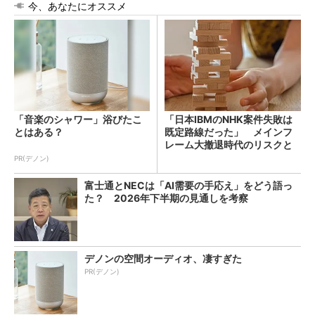
今、あなたにオススメ
「音楽のシャワー」浴びたこ
「日本IBMのNHK案件失敗は
とはある？
既定路線だった」 メインフ
レーム大撤退時代のリスクと
教訓
PR(デノン)
富士通とNECは「AI需要の手応え」をどう語っ
た？ 2026年下半期の見通しを考察
デノンの空間オーディオ、凄すぎた
PR(デノン)