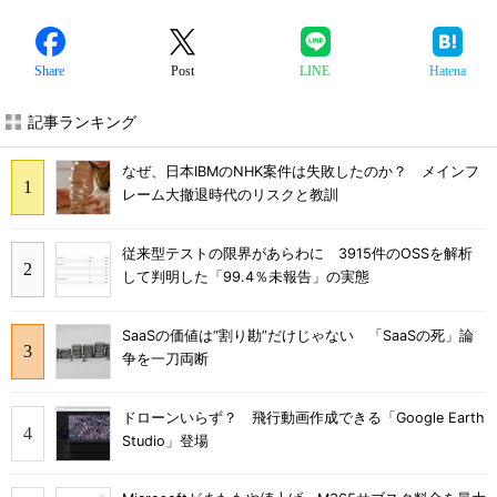
Share
Post
LINE
Hatena
記事ランキング
なぜ、日本IBMのNHK案件は失敗したのか？ メインフ
レーム大撤退時代のリスクと教訓
従来型テストの限界があらわに 3915件のOSSを解析
して判明した「99.4％未報告」の実態
SaaSの価値は“割り勘”だけじゃない 「SaaSの死」論
争を一刀両断
ドローンいらず？ 飛行動画作成できる「Google Earth
Studio」登場