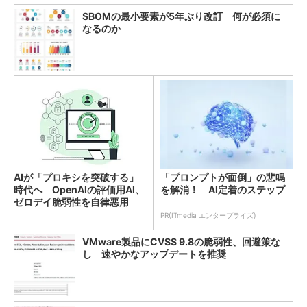
SBOMの最小要素が5年ぶり改訂 何が必須に
なるのか
AIが「プロキシを突破する」
「プロンプトが面倒」の悲鳴
時代へ OpenAIの評価用AI、
を解消！ AI定着のステップ
ゼロデイ脆弱性を自律悪用
PR(ITmedia エンタープライズ)
VMware製品にCVSS 9.8の脆弱性、回避策な
し 速やかなアップデートを推奨