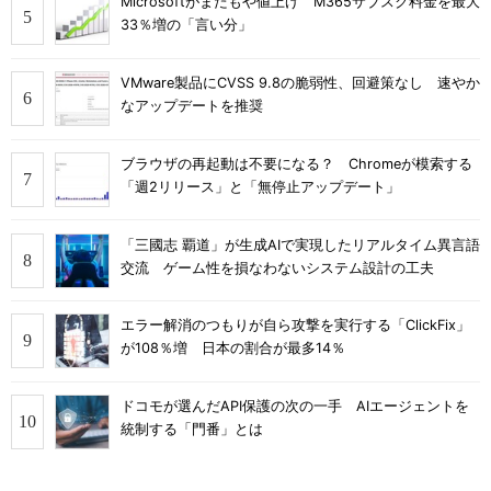
Microsoftがまたもや値上げ M365サブスク料金を最大
33％増の「言い分」
VMware製品にCVSS 9.8の脆弱性、回避策なし 速やか
なアップデートを推奨
ブラウザの再起動は不要になる？ Chromeが模索する
「週2リリース」と「無停止アップデート」
「三國志 覇道」が生成AIで実現したリアルタイム異言語
交流 ゲーム性を損なわないシステム設計の工夫
エラー解消のつもりが自ら攻撃を実行する「ClickFix」
が108％増 日本の割合が最多14％
ドコモが選んだAPI保護の次の一手 AIエージェントを
統制する「門番」とは