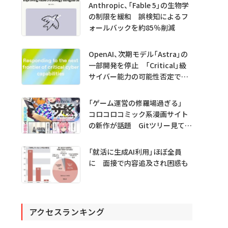
Anthropic、「Fable 5」の生物学
の制限を緩和 誤検知によるフ
ォールバックを約85％削減
OpenAI、次期モデル「Astra」の
一部開発を停止 「Critical」級
サイバー能力の可能性否定でき
ず
「ゲーム運営の修羅場過ぎる」
コロコロコミック系漫画サイト
の新作が話題 Gitツリー見てガ
チャ不具合の犯人探し
「就活に生成AI利用」ほぼ全員
に 面接で内容追及され困惑も
アクセスランキング