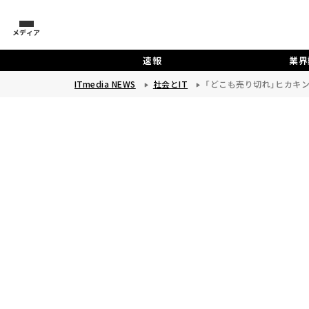
メディア
速報
業界
ITmedia NEWS
社会とIT
「どこも売り切れ」ヒカキ