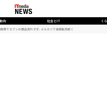
動向
社会とIT
く
ン絶賛でセブンの商品売れすぎ、メルカリで高額転売続く