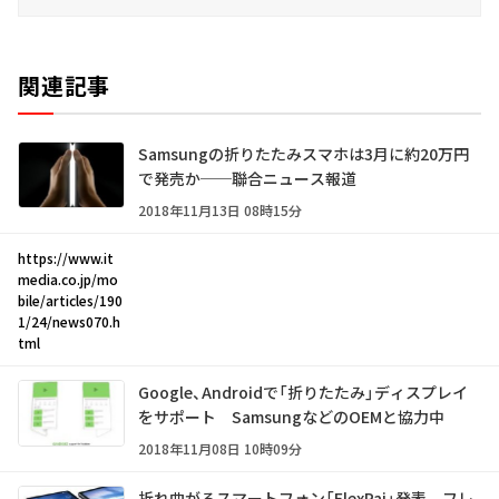
関連記事
Samsungの折りたたみスマホは3月に約20万円
で発売か──聯合ニュース報道
2018年11月13日 08時15分
https://www.it
media.co.jp/mo
bile/articles/190
1/24/news070.h
tml
Google、Androidで「折りたたみ」ディスプレイ
をサポート SamsungなどのOEMと協力中
2018年11月08日 10時09分
折れ曲がるスマートフォン「FlexPai」発表 フレ