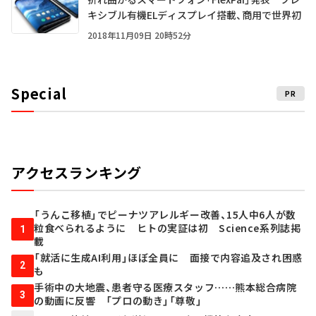
キシブル有機ELディスプレイ搭載、商用で世界初
2018年11月09日 20時52分
Special
PR
アクセスランキング
「うんこ移植」でピーナツアレルギー改善、15人中6人が数
粒食べられるように ヒトの実証は初 Science系列誌掲
1
載
「就活に生成AI利用」ほぼ全員に 面接で内容追及され困惑
2
も
手術中の大地震、患者守る医療スタッフ……熊本総合病院
3
の動画に反響 「プロの動き」「尊敬」