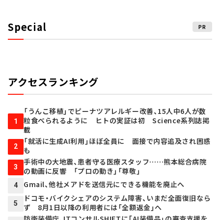
Special
PR
アクセスランキング
「うんこ移植」でピーナツアレルギー改善、15人中6人が数
粒食べられるように ヒトの実証は初 Science系列誌掲
1
載
「就活に生成AI利用」ほぼ全員に 面接で内容追及され困惑
2
も
手術中の大地震、患者守る医療スタッフ……熊本総合病院
3
の動画に反響 「プロの動き」「尊敬」
Gmail、他社メアドを送信元にできる機能を廃止へ
4
ドコモ・バイクシェアのシステム障害、いまだ全面復旧なら
5
ず 8月1日以降の利用者には「全額返金」へ
防衛装備庁、ITコンサルSHIFTに「AI装備品」の審査支援を