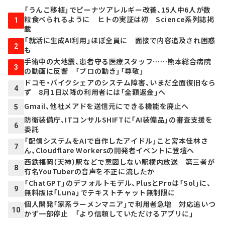
「うんこ移植」でピーナツアレルギー改善、15人中6人が数
粒食べられるように ヒトの実証は初 Science系列誌掲
1
載
「就活に生成AI利用」ほぼ全員に 面接で内容追及され困惑
2
も
手術中の大地震、患者守る医療スタッフ……熊本総合病院
3
の動画に反響 「プロの動き」「尊敬」
ドコモ・バイクシェアのシステム障害、いまだ全面復旧なら
4
ず 8月1日以降の利用者には「全額返金」へ
Gmail、他社メアドを送信元にできる機能を廃止へ
5
防衛装備庁、ITコンサルSHIFTに「AI装備品」の審査支援を
6
委託
「配信システムをAIで自作したアイドル」こと宮本佳林さ
7
ん、Cloudflare Workersの開発者イベントに登壇へ
西鉄福岡（天神）駅などで意図しない駅構内放送 第三者が
8
有名YouTuberの音声を不正に流したか
「ChatGPT」のデフォルトモデル、PlusとProは「Sol」に、
9
無料版は「Luna」でテキストチャット無制限に
個人開発「家系ラーメンマニア」で利用者急増 対応追いつ
10
かず一部停止 「より信頼していただけるアプリに」