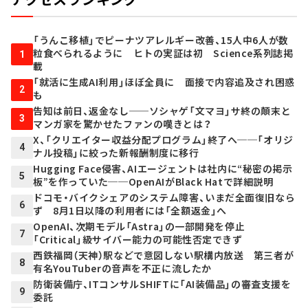
「うんこ移植」でピーナツアレルギー改善、15人中6人が数
粒食べられるように ヒトの実証は初 Science系列誌掲
1
載
「就活に生成AI利用」ほぼ全員に 面接で内容追及され困惑
2
も
告知は前日、返金なし──ソシャゲ「文マヨ」サ終の顛末と
3
マンガ家を驚かせたファンの嘆きとは？
X、「クリエイター収益分配プログラム」終了へ──「オリジ
4
ナル投稿」に絞った新報酬制度に移行
Hugging Face侵害、AIエージェントは社内に“秘密の掲示
5
板”を作っていた──OpenAIがBlack Hatで詳細説明
ドコモ・バイクシェアのシステム障害、いまだ全面復旧なら
6
ず 8月1日以降の利用者には「全額返金」へ
OpenAI、次期モデル「Astra」の一部開発を停止
7
「Critical」級サイバー能力の可能性否定できず
西鉄福岡（天神）駅などで意図しない駅構内放送 第三者が
8
有名YouTuberの音声を不正に流したか
防衛装備庁、ITコンサルSHIFTに「AI装備品」の審査支援を
9
委託