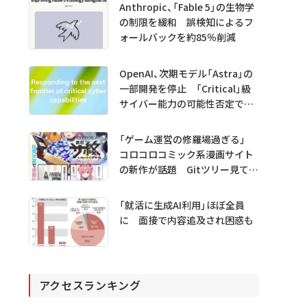
Anthropic、「Fable 5」の生物学
の制限を緩和 誤検知によるフ
ォールバックを約85％削減
OpenAI、次期モデル「Astra」の
一部開発を停止 「Critical」級
サイバー能力の可能性否定でき
ず
「ゲーム運営の修羅場過ぎる」
コロコロコミック系漫画サイト
の新作が話題 Gitツリー見てガ
チャ不具合の犯人探し
「就活に生成AI利用」ほぼ全員
に 面接で内容追及され困惑も
アクセスランキング