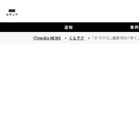
メディア
速報
業界
ITmedia NEWS
くらテク
「ドラクエ」最新作は「歩く