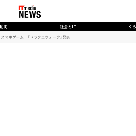
動向
社会とIT
く
」スマホゲーム 「ドラクエウォーク」発表