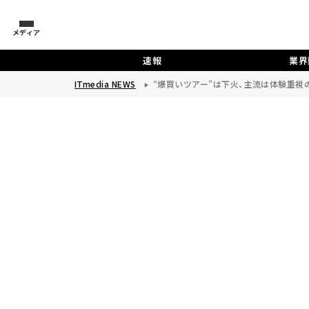
メディア
速報
業界
ITmedia NEWS
“爆買いツアー”は下火、主流は体験重