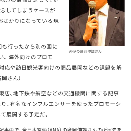
断念してしまうケースが
部ばかりになっている現
回も行ったから別の国に
ANAの廣岡伸雄さん
い。海外向けのプロモー
語対応や訪日観光客向けの商品展開などの課題を解
廣岡さん）
販店、地下鉄や航空などの交通機関に関する記事
り、有名なインフルエンサーを使ったプロモーシ
して展開する予定だ。
2分 記事中で、全日本空輸（ANA）の廣岡伸雄さんの所属先を