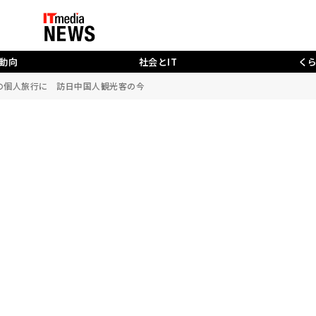
動向
社会とIT
く
視の個人旅行に 訪日中国人観光客の今