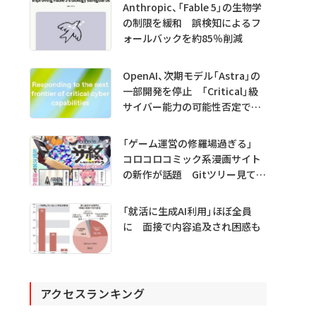
Anthropic、「Fable 5」の生物学
の制限を緩和 誤検知によるフ
ォールバックを約85％削減
OpenAI、次期モデル「Astra」の
一部開発を停止 「Critical」級
サイバー能力の可能性否定でき
ず
「ゲーム運営の修羅場過ぎる」
コロコロコミック系漫画サイト
の新作が話題 Gitツリー見てガ
チャ不具合の犯人探し
「就活に生成AI利用」ほぼ全員
に 面接で内容追及され困惑も
アクセスランキング