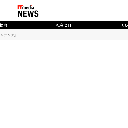
動向
社会とIT
く
ンテンツ」