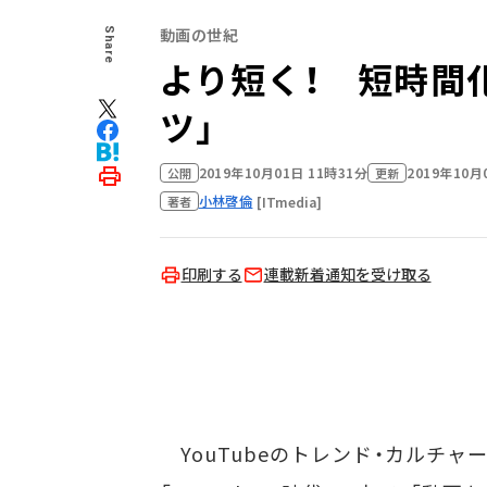
動画の世紀
Share
より短く！ 短時間
ツ」
2019年10月01日 11時31分
2019年10月
公開
更新
小林啓倫
[ITmedia]
著者
印刷する
連載新着通知を受け取る
YouTubeのトレンド・カルチャ