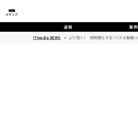
メディア
速報
業界
ITmedia NEWS
より短く！ 短時間化する「バズる動画コ