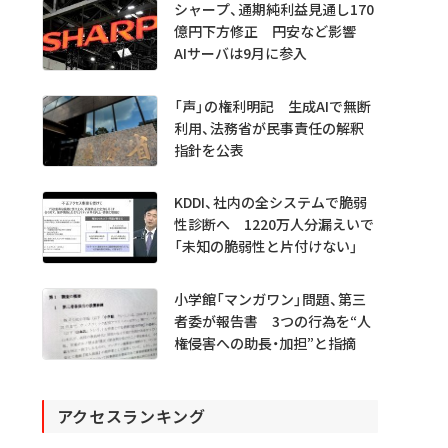
シャープ、通期純利益見通し170
億円下方修正 円安など影響
AIサーバは9月に参入
「声」の権利明記 生成AIで無断
利用、法務省が民事責任の解釈
指針を公表
KDDI、社内の全システムで脆弱
性診断へ 1220万人分漏えいで
「未知の脆弱性と片付けない」
小学館「マンガワン」問題、第三
者委が報告書 3つの行為を“人
権侵害への助長・加担”と指摘
アクセスランキング