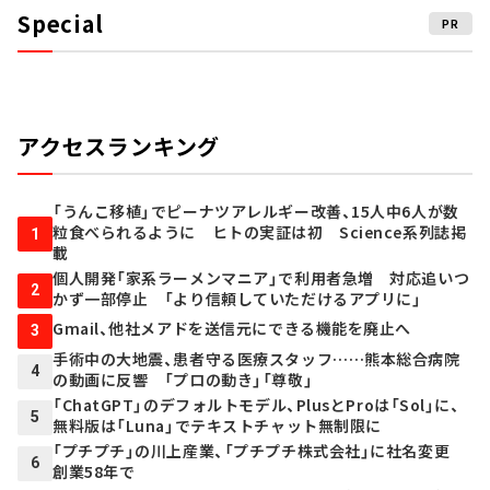
Special
PR
アクセスランキング
「うんこ移植」でピーナツアレルギー改善、15人中6人が数
粒食べられるように ヒトの実証は初 Science系列誌掲
1
載
個人開発「家系ラーメンマニア」で利用者急増 対応追いつ
2
かず一部停止 「より信頼していただけるアプリに」
Gmail、他社メアドを送信元にできる機能を廃止へ
3
手術中の大地震、患者守る医療スタッフ……熊本総合病院
4
の動画に反響 「プロの動き」「尊敬」
「ChatGPT」のデフォルトモデル、PlusとProは「Sol」に、
5
無料版は「Luna」でテキストチャット無制限に
「プチプチ」の川上産業、「プチプチ株式会社」に社名変更
6
創業58年で