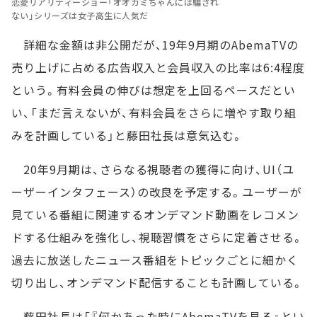
恋愛リアリティーショー「オオカミちゃんには騙され
ない」シリーズは女子高生に人気だ
詳細な金額は非公開だが、19年9月期のAbemaTVの
売り上げに占める広告収入と会員収入の比率は6:4程度
という。有料会員の伸びは想定を上回るペースだとい
い、「まだ言えないが、有料会員をさらに増やす取り組
みを計画している」と藤田社長は意気込む。
20年9月期は、さらなる視聴者の獲得に向け、UI（ユ
ーザーインタフェース）の改良を予定する。ユーザーが
見ている番組に関連するオンデマンド動画をレコメン
ドする仕組みを強化し、視聴習慣をさらに定着させる。
過去に放送したニュース番組をトピックごとに細かく
切り出し、オンデマンド配信することも計画している。
藤田社長は「『何かあった時にAbemaTVを見る』とい