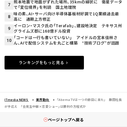
熊本地震で地面がずれた場所、35kmの線状に 衛星データ
7
で「変位境界」を判読 国土地理院
味の素、AI・サーバ向け半導体基板材好調で1Q業績過去最
8
高に 通期上方修正
イーロン・マスク氏の「Terafab」、建設地決定 テキサス州
9
グライムズ郡に168億ドル投資
「コードは一行も書いていない」 アイドルの宮本佳林さ
10
ん、AIで配信システムを丸ごと構築 “技術ブログ”が話題
ランキングをもっと見る
ITmedia NEWS
業界動向
「AbemaTVは一つの節目に来た」 藤田社長
が手応え 「会見生中継×恋愛ショー」は勝利の方程式か
ページトップへ戻る