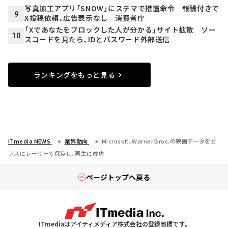
写真加工アプリ「SNOW」にステマで措置命令 報酬付きで
9
X投稿依頼、広告表示なし 消費者庁
「Xであなたをブロックした人が分かる」サイト拡散 ソー
10
スコードを見たら、IDとパスワード外部送信
ランキングをもっと見る
ITmedia NEWS
業界動向
Microsoft、Warner Bros.の映画データをガ
ラスにレーザーで保存し、再生に成功
ページトップへ戻る
ITmediaはアイティメディア株式会社の登録商標です。