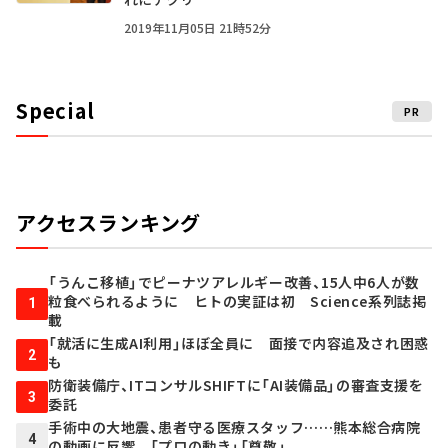
2019年11月05日 21時52分
Special
PR
アクセスランキング
「うんこ移植」でピーナツアレルギー改善、15人中6人が数
粒食べられるように ヒトの実証は初 Science系列誌掲
1
載
「就活に生成AI利用」ほぼ全員に 面接で内容追及され困惑
2
も
防衛装備庁、ITコンサルSHIFTに「AI装備品」の審査支援を
3
委託
手術中の大地震、患者守る医療スタッフ……熊本総合病院
4
の動画に反響 「プロの動き」「尊敬」