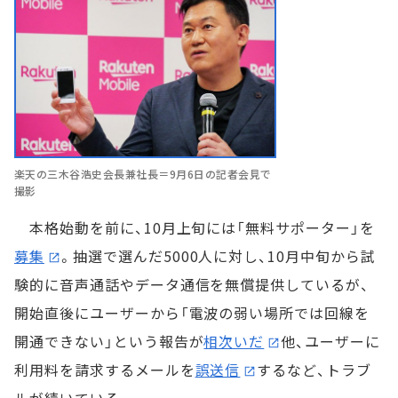
楽天の三木谷浩史会長兼社長＝9月6日の記者会見で
撮影
本格始動を前に、10月上旬には「無料サポーター」を
募集
。抽選で選んだ5000人に対し、10月中旬から試
験的に音声通話やデータ通信を無償提供しているが、
開始直後にユーザーから「電波の弱い場所では回線を
開通できない」という報告が
相次いだ
他、ユーザーに
利用料を請求するメールを
誤送信
するなど、トラブ