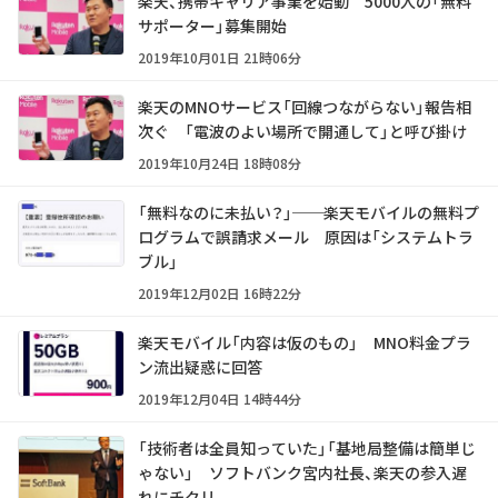
楽天、携帯キャリア事業を始動 5000人の「無料
サポーター」募集開始
2019年10月01日 21時06分
楽天のMNOサービス「回線つながらない」報告相
次ぐ 「電波のよい場所で開通して」と呼び掛け
2019年10月24日 18時08分
「無料なのに未払い？」──楽天モバイルの無料プ
ログラムで誤請求メール 原因は「システムトラ
ブル」
2019年12月02日 16時22分
楽天モバイル「内容は仮のもの」 MNO料金プラ
ン流出疑惑に回答
2019年12月04日 14時44分
「技術者は全員知っていた」「基地局整備は簡単じ
ゃない」 ソフトバンク宮内社長、楽天の参入遅
れにチクリ