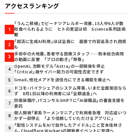
アクセスランキング
「うんこ移植」でピーナツアレルギー改善、15人中6人が数
粒食べられるように ヒトの実証は初 Science系列誌掲
1
載
「就活に生成AI利用」ほぼ全員に 面接で内容追及され困惑
2
も
手術中の大地震、患者守る医療スタッフ……熊本総合病院
3
の動画に反響 「プロの動き」「尊敬」
OpenAI、次期モデル「Astra」の一部開発を停止
4
「Critical」級サイバー能力の可能性否定できず
Gmail、他社メアドを送信元にできる機能を廃止へ
5
ドコモ・バイクシェアのシステム障害、いまだ全面復旧なら
6
ず 8月1日以降の利用者には「全額返金」へ
防衛装備庁、ITコンサルSHIFTに「AI装備品」の審査支援を
7
委託
個人開発「家系ラーメンマニア」で利用者急増 対応追いつ
8
かず一部停止 「より信頼していただけるアプリに」
「配信システムをAIで自作したアイドル」こと宮本佳林さ
9
ん、Cloudflare Workersの開発者イベントに登壇へ