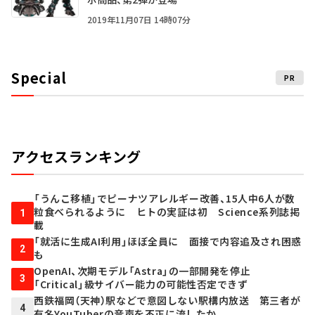
2019年11月07日 14時07分
Special
PR
アクセスランキング
「うんこ移植」でピーナツアレルギー改善、15人中6人が数
粒食べられるように ヒトの実証は初 Science系列誌掲
1
載
「就活に生成AI利用」ほぼ全員に 面接で内容追及され困惑
2
も
OpenAI、次期モデル「Astra」の一部開発を停止
3
「Critical」級サイバー能力の可能性否定できず
西鉄福岡（天神）駅などで意図しない駅構内放送 第三者が
4
有名YouTuberの音声を不正に流したか