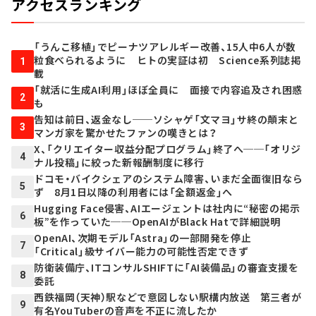
アクセスランキング
「うんこ移植」でピーナツアレルギー改善、15人中6人が数
粒食べられるように ヒトの実証は初 Science系列誌掲
1
載
「就活に生成AI利用」ほぼ全員に 面接で内容追及され困惑
2
も
告知は前日、返金なし──ソシャゲ「文マヨ」サ終の顛末と
3
マンガ家を驚かせたファンの嘆きとは？
X、「クリエイター収益分配プログラム」終了へ──「オリジ
4
ナル投稿」に絞った新報酬制度に移行
ドコモ・バイクシェアのシステム障害、いまだ全面復旧なら
5
ず 8月1日以降の利用者には「全額返金」へ
Hugging Face侵害、AIエージェントは社内に“秘密の掲示
6
板”を作っていた──OpenAIがBlack Hatで詳細説明
OpenAI、次期モデル「Astra」の一部開発を停止
7
「Critical」級サイバー能力の可能性否定できず
防衛装備庁、ITコンサルSHIFTに「AI装備品」の審査支援を
8
委託
西鉄福岡（天神）駅などで意図しない駅構内放送 第三者が
9
有名YouTuberの音声を不正に流したか