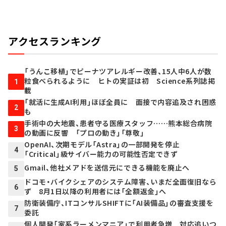
アクセスランキング
「うんこ移植」でピーナツアレルギー改善、15人中6人が数
粒食べられるように ヒトの実証は初 Science系列誌掲
1
載
「就活に生成AI利用」ほぼ全員に 面接で内容追及され困惑
2
も
手術中の大地震、患者守る医療スタッフ……熊本総合病院
3
の動画に反響 「プロの動き」「尊敬」
OpenAI、次期モデル「Astra」の一部開発を停止
4
「Critical」級サイバー能力の可能性否定できず
Gmail、他社メアドを送信元にできる機能を廃止へ
5
ドコモ・バイクシェアのシステム障害、いまだ全面復旧なら
6
ず 8月1日以降の利用者には「全額返金」へ
防衛装備庁、ITコンサルSHIFTに「AI装備品」の審査支援を
7
委託
個人開発「家系ラーメンマニア」で利用者急増 対応追いつ