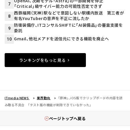
OpenAI、次期モデル「Astra」の一部開発を停止
7
「Critical」級サイバー能力の可能性否定できず
西鉄福岡（天神）駅などで意図しない駅構内放送 第三者が
8
有名YouTuberの音声を不正に流したか
防衛装備庁、ITコンサルSHIFTに「AI装備品」の審査支援を
9
委託
Gmail、他社メアドを送信元にできる機能を廃止へ
10
ランキングをもっと見る
ITmedia NEWS
業界動向
「原神」、iOS版でクリップボードの内容を読
み取る不具合 「テスト版の機能が削除できていなかった」
ページトップへ戻る