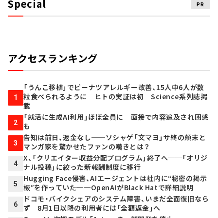
Special
PR
アクセスランキング
「うんこ移植」でピーナツアレルギー改善、15人中6人が数
粒食べられるように ヒトの実証は初 Science系列誌掲
1
載
「就活に生成AI利用」ほぼ全員に 面接で内容追及され困惑
2
も
告知は前日、返金なし──ソシャゲ「文マヨ」サ終の顛末と
3
マンガ家を驚かせたファンの嘆きとは？
X、「クリエイター収益分配プログラム」終了へ──「オリジ
4
ナル投稿」に絞った新報酬制度に移行
Hugging Face侵害、AIエージェントは社内に“秘密の掲示
5
板”を作っていた──OpenAIがBlack Hatで詳細説明
ドコモ・バイクシェアのシステム障害、いまだ全面復旧なら
6
ず 8月1日以降の利用者には「全額返金」へ