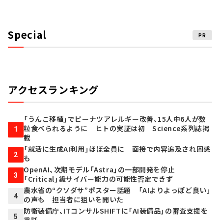
Special
PR
アクセスランキング
「うんこ移植」でピーナツアレルギー改善、15人中6人が数
粒食べられるように ヒトの実証は初 Science系列誌掲
1
載
「就活に生成AI利用」ほぼ全員に 面接で内容追及され困惑
2
も
OpenAI、次期モデル「Astra」の一部開発を停止
3
「Critical」級サイバー能力の可能性否定できず
農水省の“クソダサ”ポスター話題 「AIよりよっぽど良い」
4
の声も 担当者に狙いを聞いた
防衛装備庁、ITコンサルSHIFTに「AI装備品」の審査支援を
5