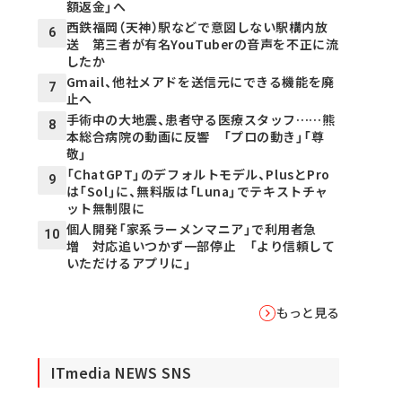
額返金」へ
西鉄福岡（天神）駅などで意図しない駅構内放
6
送 第三者が有名YouTuberの音声を不正に流
したか
Gmail、他社メアドを送信元にできる機能を廃
7
止へ
手術中の大地震、患者守る医療スタッフ……熊
8
本総合病院の動画に反響 「プロの動き」「尊
敬」
「ChatGPT」のデフォルトモデル、PlusとPro
9
は「Sol」に、無料版は「Luna」でテキストチャ
ット無制限に
個人開発「家系ラーメンマニア」で利用者急
10
増 対応追いつかず一部停止 「より信頼して
いただけるアプリに」
もっと見る
ITmedia NEWS SNS