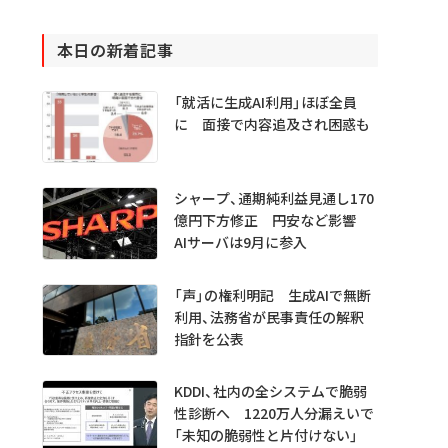
本日の新着記事
「就活に生成AI利用」ほぼ全員
に 面接で内容追及され困惑も
シャープ、通期純利益見通し170
億円下方修正 円安など影響
AIサーバは9月に参入
「声」の権利明記 生成AIで無断
利用、法務省が民事責任の解釈
指針を公表
KDDI、社内の全システムで脆弱
性診断へ 1220万人分漏えいで
「未知の脆弱性と片付けない」