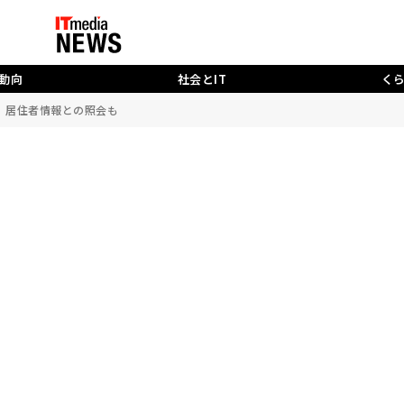
動向
社会とIT
く
望 居住者情報との照会も