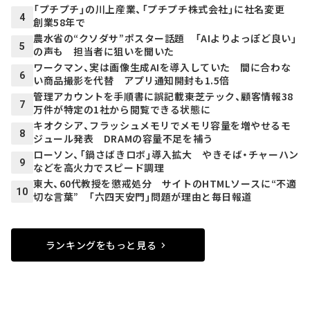
「プチプチ」の川上産業、「プチプチ株式会社」に社名変更
4
創業58年で
農水省の“クソダサ”ポスター話題 「AIよりよっぽど良い」
5
の声も 担当者に狙いを聞いた
ワークマン、実は画像生成AIを導入していた 間に合わな
6
い商品撮影を代替 アプリ通知開封も1.5倍
管理アカウントを手順書に誤記載――東芝テック、顧客情報38
7
万件が特定の1社から閲覧できる状態に
キオクシア、フラッシュメモリでメモリ容量を増やせるモ
8
ジュール発表 DRAMの容量不足を補う
ローソン、「鍋さばきロボ」導入拡大 やきそば・チャーハン
9
などを高火力でスピード調理
東大、60代教授を懲戒処分 サイトのHTMLソースに“不適
10
切な言葉” 「六四天安門」問題が理由と毎日報道
ランキングをもっと見る