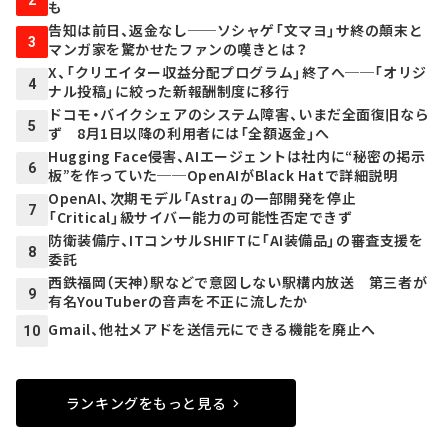
も
告知は前日、返金なし──ソシャゲ「文マヨ」サ終の顛末と
3
マンガ家を驚かせたファンの嘆きとは？
X、「クリエイター収益分配プログラム」終了へ──「オリジ
4
ナル投稿」に絞った新報酬制度に移行
ドコモ・バイクシェアのシステム障害、いまだ全面復旧なら
5
ず 8月1日以降の利用者には「全額返金」へ
Hugging Face侵害、AIエージェントは社内に“秘密の掲示
6
板”を作っていた──OpenAIがBlack Hatで詳細説明
OpenAI、次期モデル「Astra」の一部開発を停止
7
「Critical」級サイバー能力の可能性否定できず
防衛装備庁、ITコンサルSHIFTに「AI装備品」の審査支援を
8
委託
西鉄福岡（天神）駅などで意図しない駅構内放送 第三者が
9
有名YouTuberの音声を不正に流したか
Gmail、他社メアドを送信元にできる機能を廃止へ
10
ランキングをもっと見る