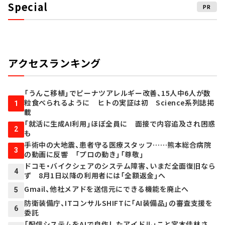
Special
PR
アクセスランキング
「うんこ移植」でピーナツアレルギー改善、15人中6人が数
粒食べられるように ヒトの実証は初 Science系列誌掲
1
載
「就活に生成AI利用」ほぼ全員に 面接で内容追及され困惑
2
も
手術中の大地震、患者守る医療スタッフ……熊本総合病院
3
の動画に反響 「プロの動き」「尊敬」
ドコモ・バイクシェアのシステム障害、いまだ全面復旧なら
4
ず 8月1日以降の利用者には「全額返金」へ
Gmail、他社メアドを送信元にできる機能を廃止へ
5
防衛装備庁、ITコンサルSHIFTに「AI装備品」の審査支援を
6
委託
「配信システムをAIで自作したアイドル」こと宮本佳林さ