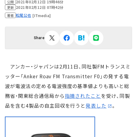
2021年02月12日 19時46分
公開
2021年02月12日 07時42分
更新
松尾公也
[ITmedia]
著者
Share
アンカー・ジャパンは2月11日、同社製FMトランスミ
ッター「Anker Roav FM Transmitter F0」の発する電
波が電波法の定める電波強度の基準値よりも高いと総
務省・関東総合通信局から
指摘されたこと
を受け、同製
品を含む4製品の自主回収を行うと
発表した
。