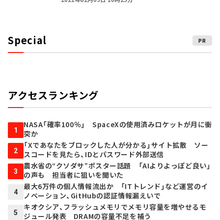
Special
PR
アクセスランキング
NASA「確率100％」 SpaceXの使用済みロケットが月に衝
1
突か
「Xであなたをブロックした人が分かる」サイト拡散 ソー
2
スコードを見たら、IDとパスワード外部送信
農水省の“クソダサ”ポスター話題 「AIよりよっぽど良い」
3
の声も 担当者に狙いを聞いた
最大6万件の個人情報流出か 「ITトレンド」など運営のイ
4
ノベーション、GitHubの認証情報漏えいで
キオクシア、フラッシュメモリでメモリ容量を増やせるモ
5
ジュール発表 DRAMの容量不足を補う