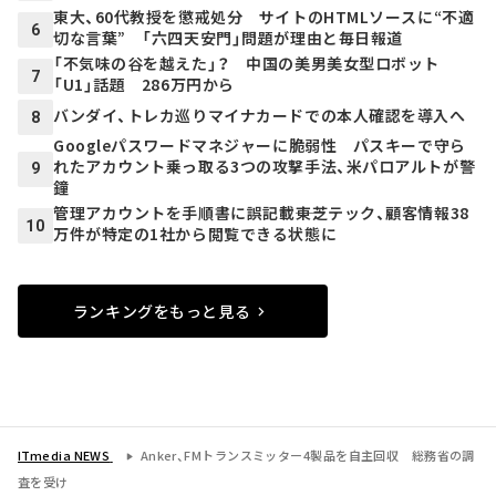
東大、60代教授を懲戒処分 サイトのHTMLソースに“不適
6
切な言葉” 「六四天安門」問題が理由と毎日報道
「不気味の谷を越えた」？ 中国の美男美女型ロボット
7
「U1」話題 286万円から
バンダイ、トレカ巡りマイナカードでの本人確認を導入へ
8
Googleパスワードマネジャーに脆弱性 パスキーで守ら
れたアカウント乗っ取る3つの攻撃手法、米パロアルトが警
9
鐘
管理アカウントを手順書に誤記載――東芝テック、顧客情報38
10
万件が特定の1社から閲覧できる状態に
ランキングをもっと見る
ITmedia NEWS
Anker、FMトランスミッター4製品を自主回収 総務省の調
査を受け