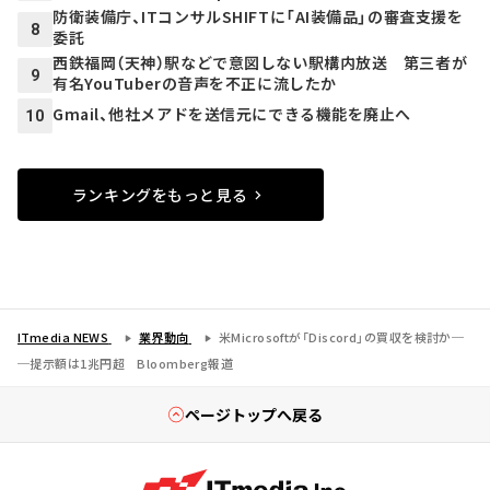
防衛装備庁、ITコンサルSHIFTに「AI装備品」の審査支援を
8
委託
西鉄福岡（天神）駅などで意図しない駅構内放送 第三者が
9
有名YouTuberの音声を不正に流したか
Gmail、他社メアドを送信元にできる機能を廃止へ
10
ランキングをもっと見る
ITmedia NEWS
業界動向
米Microsoftが「Discord」の買収を検討か─
─提示額は1兆円超 Bloomberg報道
ページトップへ戻る