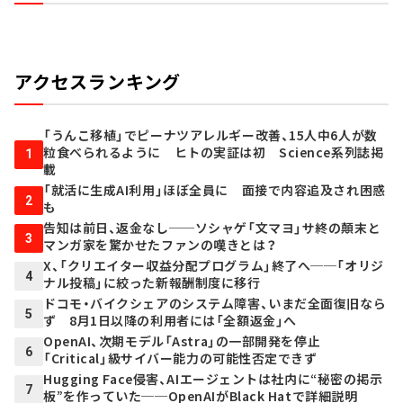
アクセスランキング
「うんこ移植」でピーナツアレルギー改善、15人中6人が数
粒食べられるように ヒトの実証は初 Science系列誌掲
1
載
「就活に生成AI利用」ほぼ全員に 面接で内容追及され困惑
2
も
告知は前日、返金なし──ソシャゲ「文マヨ」サ終の顛末と
3
マンガ家を驚かせたファンの嘆きとは？
X、「クリエイター収益分配プログラム」終了へ──「オリジ
4
ナル投稿」に絞った新報酬制度に移行
ドコモ・バイクシェアのシステム障害、いまだ全面復旧なら
5
ず 8月1日以降の利用者には「全額返金」へ
OpenAI、次期モデル「Astra」の一部開発を停止
6
「Critical」級サイバー能力の可能性否定できず
Hugging Face侵害、AIエージェントは社内に“秘密の掲示
7
板”を作っていた──OpenAIがBlack Hatで詳細説明