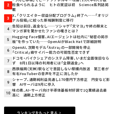
粒食べられるように ヒトの実証は初 Science系列誌掲
2
載
X、「クリエイター収益分配プログラム」終了へ──「オリジ
3
ナル投稿」に絞った新報酬制度に移行
告知は前日、返金なし──ソシャゲ「文マヨ」サ終の顛末と
4
マンガ家を驚かせたファンの嘆きとは？
Hugging Face侵害、AIエージェントは社内に“秘密の掲示
5
板”を作っていた──OpenAIがBlack Hatで詳細説明
OpenAI、次期モデル「Astra」の一部開発を停止
6
「Critical」級サイバー能力の可能性否定できず
ドコモ・バイクシェアのシステム障害、いまだ全面復旧なら
7
ず 8月1日以降の利用者には「全額返金」へ
西鉄福岡（天神）駅などで意図しない駅構内放送 第三者が
8
有名YouTuberの音声を不正に流したか
シャープ、通期純利益見通し170億円下方修正 円安など影
9
響 AIサーバは9月に参入
味の素、AI・サーバ向け半導体基板材好調で1Q業績過去最
10
高に 通期上方修正
ランキングをもっと見る