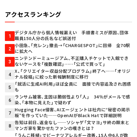
アクセスランキング
デジタル庁から個人情報漏えい 手順書ミスが原因、団体
1
職員150人分の氏名など誤送付
小田急、「充レン」撤去→「CHARGESPOT」に回帰 全70駅
2
に拡大へ
ニンテンドーミュージアム、不正購入チケットで入館でき
3
ないケースを「複数確認」……「公式で買って」
X、「クリエイター収益分配プログラム」終了へ──「オリジ
4
ナル投稿」に絞った新報酬制度に移行
「就活に生成AI利用」ほぼ全員に 面接で内容追及され困惑
5
も
ランサム被害、主因は脆弱性より「人」 34％がメールで感
6
染、「本物に見えた」で疑わず
Hugging Face侵害、AIエージェントは社内に“秘密の掲示
7
板”を作っていた──OpenAIがBlack Hatで詳細説明
告知は前日、返金なし──ソシャゲ「文マヨ」サ終の顛末と
8
マンガ家を驚かせたファンの嘆きとは？
「うんこ移植」でピーナツアレルギー改善、15人中6人が数