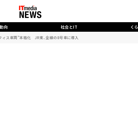
動向
社会とIT
く
フィス車両”本格化 JR東、全線の8号車に導入