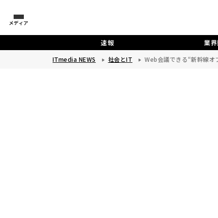
メディア
速報
業界
ITmedia NEWS
社会とIT
Web会議できる“新幹線オ