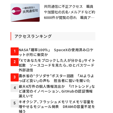
共同通信に不正アクセス 職員
や加盟社の氏名・メルアドなど約
6000件が閲覧の恐れ 職員アカ
ウント不正利用か
アクセスランキング
NASA「確率100％」 SpaceXの使用済みロケ
1
ットが月に衝突か
「Xであなたをブロックした人が分かる」サイト
2
拡散 ソースコードを見たら、IDとパスワード
外部送信
農水省の“クソダサ”ポスター話題 「AIよりよ
3
っぽど良い」の声も 担当者に狙いを聞いた
最大6万件の個人情報流出か 「ITトレンド」な
4
ど運営のイノベーション、GitHubの認証情報
漏えいで
キオクシア、フラッシュメモリでメモリ容量を
5
増やせるモジュール発表 DRAMの容量不足を
補う