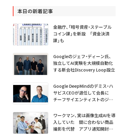
本日の新着記事
金融庁、「暗号資産・ステーブル
コイン課」を新設 「資金決済
課」も
Googleのジェフ・ディーン氏、
独立してAI実験を大規模自動化
する新会社Discovery Loop設立
Google DeepMindのデミス・ハ
サビスCEOが退任して会長に
チーフサイエンティストのジェ
フ・ディーン氏は独立へ
ワークマン、実は画像生成AIを導
入していた 間に合わない商品
撮影を代替 アプリ通知開封も
1.5倍