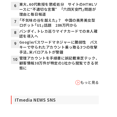
東大、60代教授を懲戒処分 サイトのHTMLソ
6
ースに“不適切な言葉” 「六四天安門」問題が
理由と毎日報道
「不気味の谷を越えた」？ 中国の美男美女型
7
ロボット「U1」話題 286万円から
バンダイ、トレカ巡りマイナカードでの本人確
8
認を導入へ
Googleパスワードマネジャーに脆弱性 パス
9
キーで守られたアカウント乗っ取る3つの攻撃
手法、米パロアルトが警鐘
管理アカウントを手順書に誤記載――東芝テック、
10
顧客情報38万件が特定の1社から閲覧できる状
態に
もっと見る
ITmedia NEWS SNS