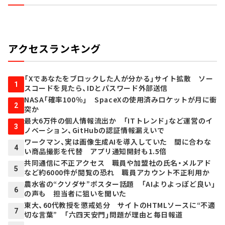
アクセスランキング
「Xであなたをブロックした人が分かる」サイト拡散 ソー
1
スコードを見たら、IDとパスワード外部送信
NASA「確率100％」 SpaceXの使用済みロケットが月に衝
2
突か
最大6万件の個人情報流出か 「ITトレンド」など運営のイ
3
ノベーション、GitHubの認証情報漏えいで
ワークマン、実は画像生成AIを導入していた 間に合わな
4
い商品撮影を代替 アプリ通知開封も1.5倍
共同通信に不正アクセス 職員や加盟社の氏名・メルアド
5
など約6000件が閲覧の恐れ 職員アカウント不正利用か
農水省の“クソダサ”ポスター話題 「AIよりよっぽど良い」
6
の声も 担当者に狙いを聞いた
東大、60代教授を懲戒処分 サイトのHTMLソースに“不適
7
切な言葉” 「六四天安門」問題が理由と毎日報道